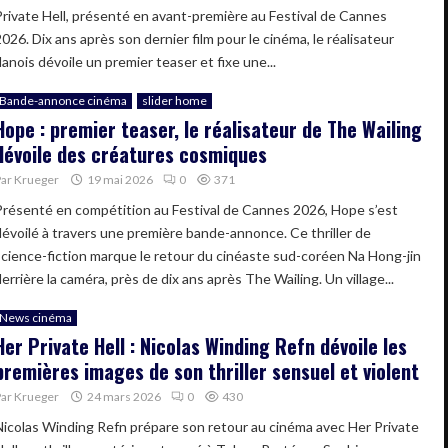
Private Hell, présenté en avant-première au Festival de Cannes
026. Dix ans après son dernier film pour le cinéma, le réalisateur
anois dévoile un premier teaser et fixe une...
Bande-annonce cinéma
slider home
Hope : premier teaser, le réalisateur de The Wailing
dévoile des créatures cosmiques
Par
Krueger
19 mai 2026
0
371
Présenté en compétition au Festival de Cannes 2026, Hope s’est
dévoilé à travers une première bande-annonce. Ce thriller de
science-fiction marque le retour du cinéaste sud-coréen Na Hong-jin
errière la caméra, près de dix ans après The Wailing. Un village...
News cinéma
Her Private Hell : Nicolas Winding Refn dévoile les
premières images de son thriller sensuel et violent
Par
Krueger
24 mars 2026
0
430
Nicolas Winding Refn prépare son retour au cinéma avec Her Private