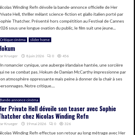
Nicolas Winding Refn dévoile la bande-annonce officielle de Her
rivate Hell, thriller mêlant science-fiction et giallo italien porté par
Sophie Thatcher. Présenté hors compétition au Festival de Cannes
026 sous une longue ovation du public, le film suit une jeune...
Critique cinéma
slider home
Hokum
Par
Krueger
8 juin 2026
0
456
Un romancier cynique, une auberge irlandaise hantée, une sorcière
qui ne se combat pas. Hokum de Damian McCarthy impressionne par
son atmosphère oppressante mais peine à donner de la chair à ses
personnages. Notre critique....
Bande-annonce cinéma
Her Private Hell dévoile son teaser avec Sophie
Thatcher chez Nicolas Winding Refn
Par
Krueger
19 mai 2026
0
326
Nicolas Winding Refn effectue son retour au long métrage avec Her