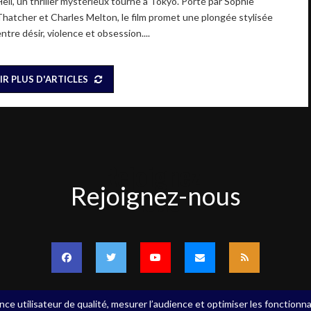
Hell, un thriller mystérieux tourné à Tokyo. Porté par Sophie
Thatcher et Charles Melton, le film promet une plongée stylisée
ntre désir, violence et obsession....
IR PLUS D'ARTICLES
Rejoignez-
Rejoignez-nous
nous
nce utilisateur de qualité, mesurer l’audience et optimiser les fonctionna