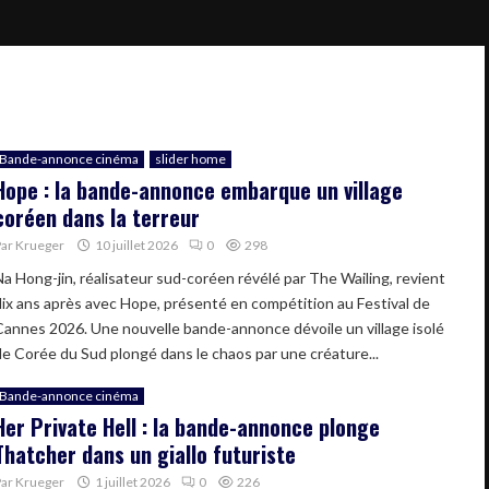
Bande-annonce cinéma
slider home
Hope : la bande-annonce embarque un village
coréen dans la terreur
Par
Krueger
10 juillet 2026
0
298
Na Hong-jin, réalisateur sud-coréen révélé par The Wailing, revient
dix ans après avec Hope, présenté en compétition au Festival de
Cannes 2026. Une nouvelle bande-annonce dévoile un village isolé
de Corée du Sud plongé dans le chaos par une créature...
Bande-annonce cinéma
Her Private Hell : la bande-annonce plonge
Thatcher dans un giallo futuriste
Par
Krueger
1 juillet 2026
0
226