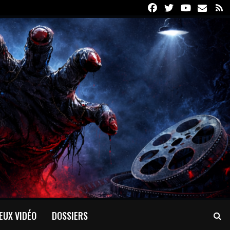
Facebook
Twitter
Youtube
Email
R
EUX VIDÉO
DOSSIERS