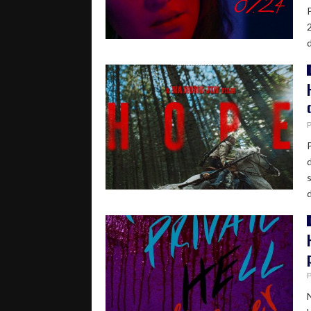
2
d
d