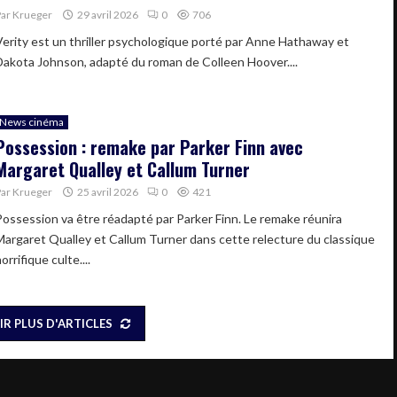
Par
Krueger
29 avril 2026
0
706
Verity est un thriller psychologique porté par Anne Hathaway et
Dakota Johnson, adapté du roman de Colleen Hoover....
News cinéma
Possession : remake par Parker Finn avec
Margaret Qualley et Callum Turner
Par
Krueger
25 avril 2026
0
421
Possession va être réadapté par Parker Finn. Le remake réunira
Margaret Qualley et Callum Turner dans cette relecture du classique
orrifique culte....
IR PLUS D'ARTICLES