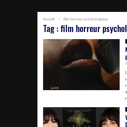
Accueil
film horreur psychologique
Tag : film horreur psycho
r