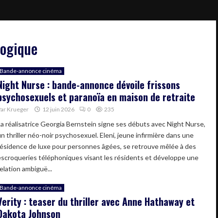
logique
Bande-annonce cinéma
Night Nurse : bande-annonce dévoile frissons
psychosexuels et paranoïa en maison de retraite
Par
Krueger
12 juin 2026
0
235
La réalisatrice Georgia Bernstein signe ses débuts avec Night Nurse,
un thriller néo-noir psychosexuel. Eleni, jeune infirmière dans une
résidence de luxe pour personnes âgées, se retrouve mêlée à des
escroqueries téléphoniques visant les résidents et développe une
elation ambiguë...
Bande-annonce cinéma
Verity : teaser du thriller avec Anne Hathaway et
Dakota Johnson