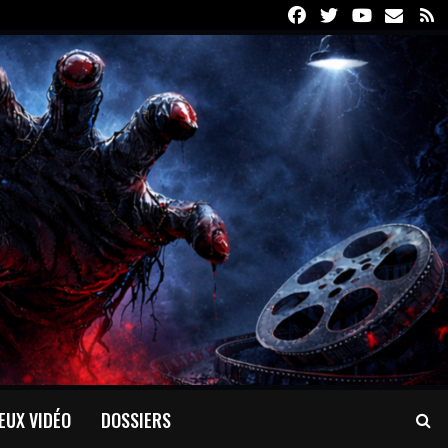
Facebook
Twitter
Youtube
Email
R
EUX VIDÉO
DOSSIERS