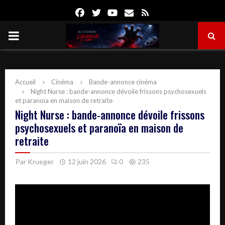
Facebook
Twitter
Youtube
Email
Rss
PRIMARY
MENU
Accueil
Cinéma
Bande-annonce cinéma
Night Nurse : bande-annonce dévoile frissons psychosexuels
et paranoïa en maison de retraite
Night Nurse : bande-annonce dévoile frissons
psychosexuels et paranoïa en maison de
retraite
Par
Krueger
12 juin 2026
0
235