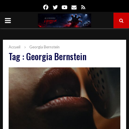
Facebook
Twitter
Youtube
Email
Rss
PRIMARY
MENU
Accueil
Georgia Bernstein
Tag : Georgia Bernstein