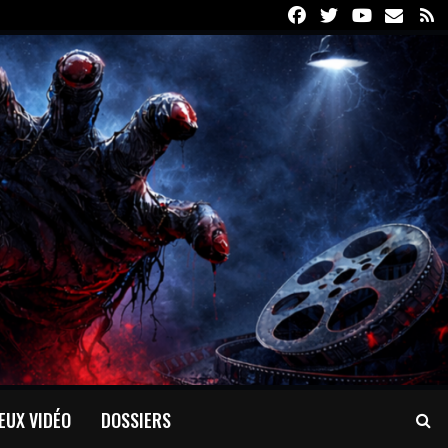
Facebook
Twitter
Youtube
Email
R
EUX VIDÉO
DOSSIERS