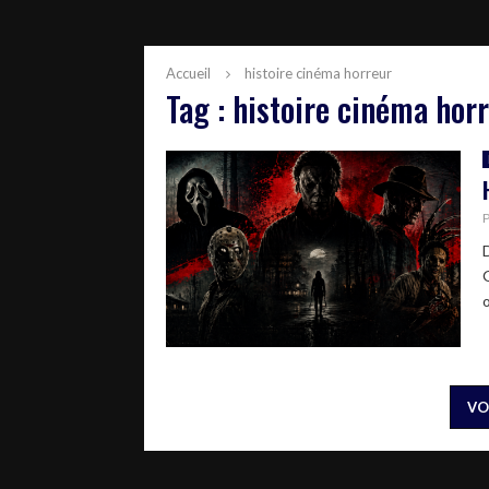
Accueil
histoire cinéma horreur
Tag : histoire cinéma hor
G
o
VO