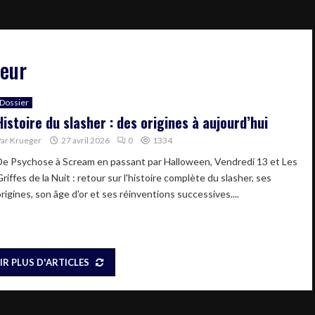
reur
Dossier
Histoire du slasher : des origines à aujourd’hui
Par
Krueger
27 avril 2026
0
1334
De Psychose à Scream en passant par Halloween, Vendredi 13 et Les
riffes de la Nuit : retour sur l'histoire complète du slasher, ses
rigines, son âge d'or et ses réinventions successives....
IR PLUS D'ARTICLES