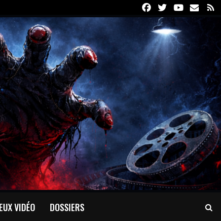
Facebook
Twitter
Youtube
Email
R
EUX VIDÉO
DOSSIERS