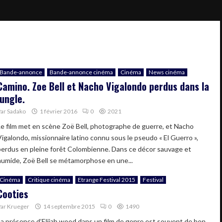
Bande-annonce
Bande-annonce cinéma
Cinéma
News cinéma
Camino. Zoe Bell et Nacho Vigalondo perdus dans la
jungle.
Par
Sadako
1 février 2016
0
2021
Le film met en scène Zoë Bell, photographe de guerre, et Nacho
Vigalondo, missionnaire latino connu sous le pseudo « El Guerro »,
perdus en pleine forêt Colombienne. Dans ce décor sauvage et
humide, Zoë Bell se métamorphose en une...
Cinéma
Critique cinéma
Etrange Festival 2015
Festival
Cooties
Par
Krueger
14 septembre 2015
0
1490
La présence d’Elijah wood dans un film de genre est souvent de bon