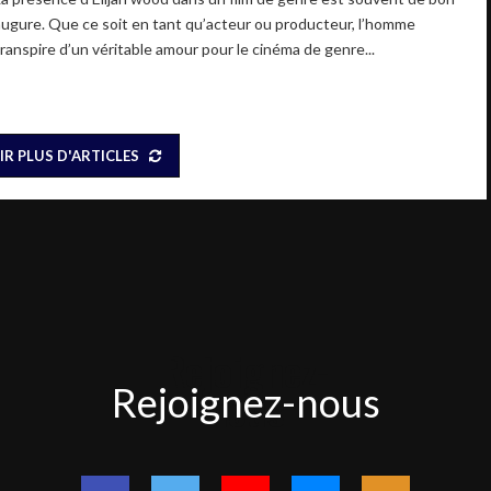
augure. Que ce soit en tant qu’acteur ou producteur, l’homme
transpire d’un véritable amour pour le cinéma de genre...
IR PLUS D'ARTICLES
Rejoignez-
Rejoignez-nous
nous