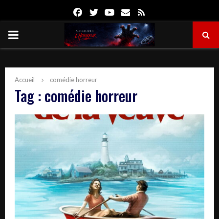
Facebook
Twitter
Youtube
Email
Rss
PRIMARY
MENU
Accueil
comédie horreur
Tag : comédie horreur