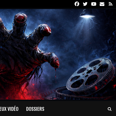
Facebook
Twitter
Youtube
Email
R
EUX VIDÉO
DOSSIERS