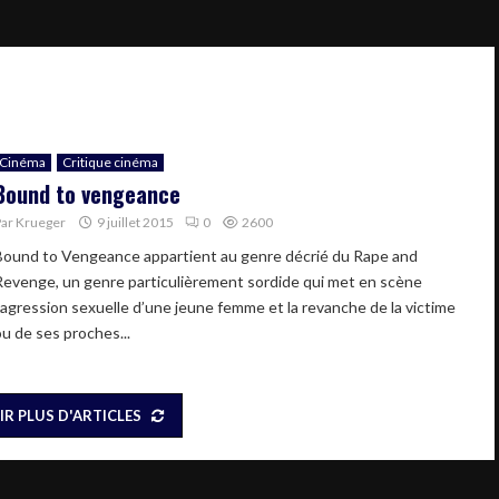
Cinéma
Critique cinéma
Bound to vengeance
Par
Krueger
9 juillet 2015
0
2600
Bound to Vengeance appartient au genre décrié du Rape and
Revenge, un genre particulièrement sordide qui met en scène
l’agression sexuelle d’une jeune femme et la revanche de la victime
ou de ses proches...
IR PLUS D'ARTICLES