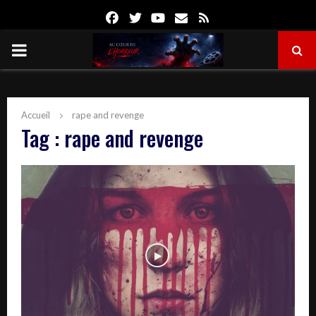
Facebook
Twitter
Youtube
Email
Rss
PRIMARY
MENU
Accueil
rape and revenge
Tag : rape and revenge