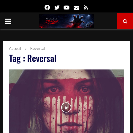
Facebook
Twitter
Youtube
Email
Rss
PRIMARY
MENU
Accueil
Reversal
Tag : Reversal