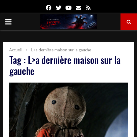
Facebook
Twitter
Youtube
Email
Rss
PRIMARY
MENU
Accueil
L>a dernière maison sur la gauche
Tag : L>a dernière maison sur la
gauche