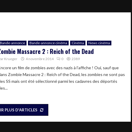
Bande-annonce
Bande-annonce cinéma
Cinéma
News cinéma
Zombie Massacre 2 : Reich of the Dead
Par
Krueger
4 novembre 2014
0
2389
Encore un film de zombies avec des nazis à l’affiche ! Oui, sauf que
dans Zombie Massacre 2 : Reich of the Dead, les zombies ne sont pas
des SS mais ont été sélectionné parmi les cadavres des déportés
es...
IR PLUS D'ARTICLES