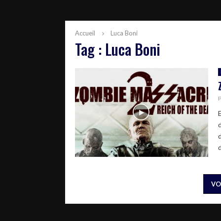
Accueil
Luca Boni
Tag : Luca Boni
d
VO