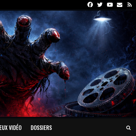
Facebook
Twitter
Youtube
Email
R
EUX VIDÉO
DOSSIERS