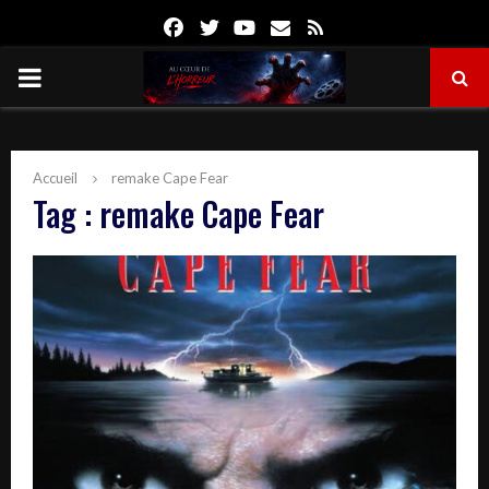
Facebook
Twitter
Youtube
Email
Rss
PRIMARY
MENU
Accueil
remake Cape Fear
Tag : remake Cape Fear