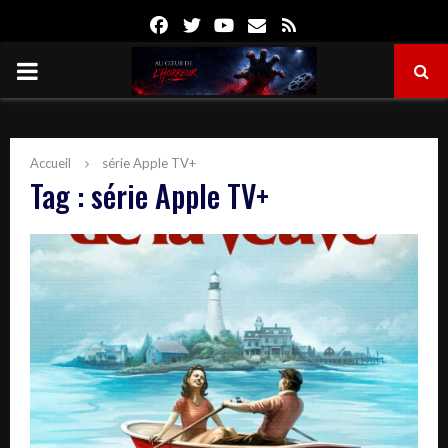
Facebook
Twitter
Youtube
Email
Rss
PRIMARY
MENU
Accueil
série Apple TV+
Tag : série Apple TV+