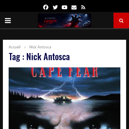
Facebook
Twitter
Youtube
Email
Rss
PRIMARY
MENU
Accueil
Nick Antosca
Tag : Nick Antosca