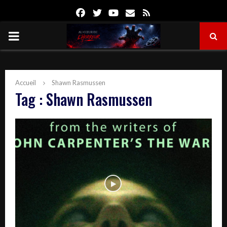
Facebook
Twitter
Youtube
Email
Rss
PRIMARY
MENU
Accueil
Shawn Rasmussen
Tag : Shawn Rasmussen