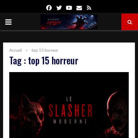
Facebook
Twitter
Youtube
Email
Rss
PRIMARY
MENU
Accueil
top 15 horreur
Tag : top 15 horreur