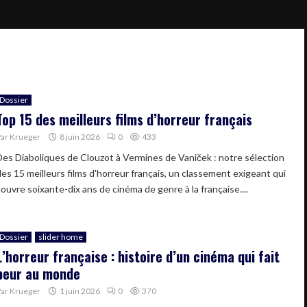
Dossier
Top 15 des meilleurs films d’horreur français
Par
Krueger
8 juin 2026
0
433
Des Diaboliques de Clouzot à Vermines de Vaniček : notre sélection
des 15 meilleurs films d'horreur français, un classement exigeant qui
couvre soixante-dix ans de cinéma de genre à la française....
Dossier
slider home
L’horreur française : histoire d’un cinéma qui fait
peur au monde
Par
Krueger
1 juin 2026
0
370