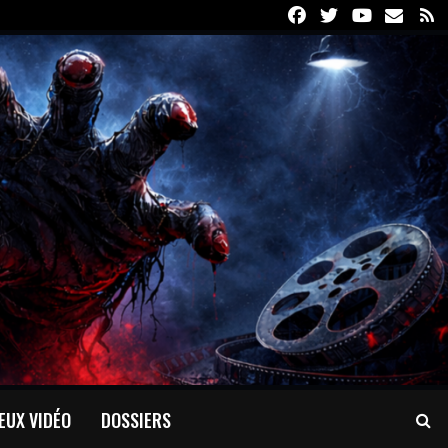
Facebook
Twitter
Youtube
Email
R
EUX VIDÉO
DOSSIERS