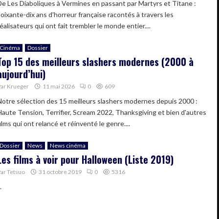
De Les Diaboliques à Vermines en passant par Martyrs et Titane :
soixante-dix ans d'horreur française racontés à travers les
éalisateurs qui ont fait trembler le monde entier....
Cinéma
Dossier
Top 15 des meilleurs slashers modernes (2000 à
aujourd’hui)
Par
Krueger
11 mai 2026
0
609
Notre sélection des 15 meilleurs slashers modernes depuis 2000 :
Haute Tension, Terrifier, Scream 2022, Thanksgiving et bien d'autres
ilms qui ont relancé et réinventé le genre....
Dossier
News
News cinéma
Les films à voir pour Halloween (Liste 2019)
Par
Tetsuo
31 octobre 2019
0
5316
.