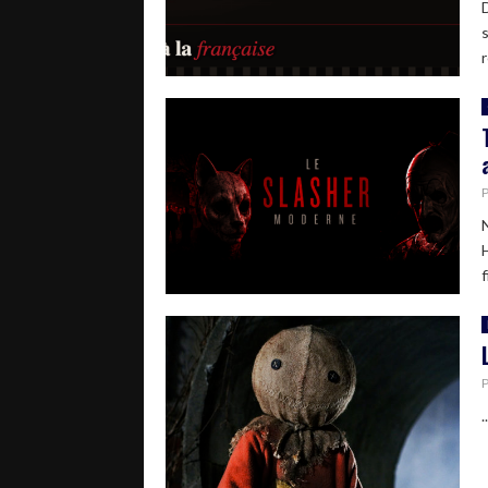
r
f
..