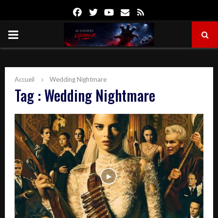
Facebook
Twitter
Youtube
Email
Rss
PRIMARY
MENU
Accueil
Wedding Nightmare
Tag : Wedding Nightmare