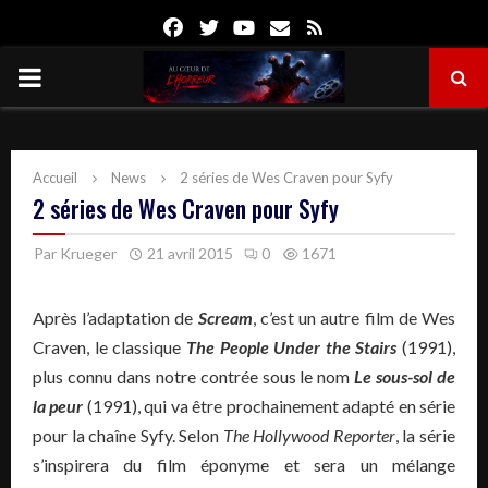
Facebook
Twitter
Youtube
Email
Rss
PRIMARY
MENU
Accueil
News
2 séries de Wes Craven pour Syfy
2 séries de Wes Craven pour Syfy
Par
Krueger
21 avril 2015
0
1671
Après l’adaptation de
Scream
, c’est un autre film de Wes
Craven, le classique
The People Under the Stairs
(1991),
plus connu dans notre contrée sous le nom
Le sous-sol de
la peur
(1991), qui va être prochainement adapté en série
pour la chaîne Syfy. Selon
The Hollywood Reporter
, la série
s’inspirera du film éponyme et sera un mélange