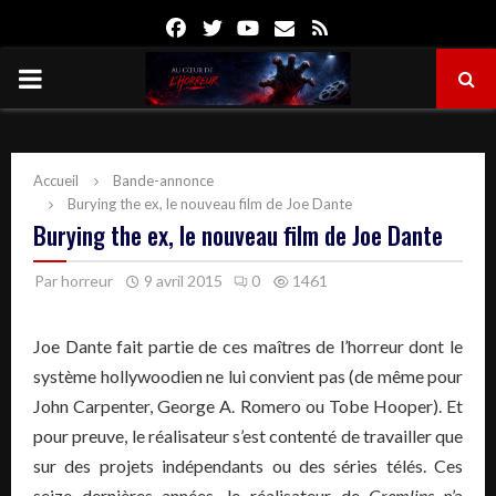
Facebook
Twitter
Youtube
Email
Rss
PRIMARY
MENU
Accueil
Bande-annonce
Burying the ex, le nouveau film de Joe Dante
Burying the ex, le nouveau film de Joe Dante
Par
horreur
9 avril 2015
0
1461
Joe Dante fait partie de ces maîtres de l’horreur dont le
système hollywoodien ne lui convient pas (de même pour
John Carpenter, George A. Romero ou Tobe Hooper). Et
pour preuve, le réalisateur s’est contenté de travailler que
sur des projets indépendants ou des séries télés. Ces
seize dernières années, le réalisateur de
Gremlins
n’a