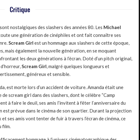
Critique
 sont nostalgiques des slashers des années 80. Les
Michael
oute une génération de cinéphiles et ont fait connaître ses
enre.
Scream Girl
est un hommage aux slashers de cette époque,
ues, mais également la nouvelle génération, en se moquant
frontant les deux générations à l’écran. Doté d’un pitch original,
 d’horreur,
Scream Girl
, malgré quelques longueurs et
ertissement, généreux et sensible.
, est morte lors d’un accident de voiture. Amanda était une
 de scream girl dans des slashers, dont le célèbre “Camp
t à faire le deuil, ses amis l’invitent à fêter l’anniversaire du
 est prévue dans le cinéma de son quartier. Durant la projection
x et ses amis vont tenter de fuir à travers l’écran de cinéma, ce
 film.
efficacement hommage à l’univers cinématographique des