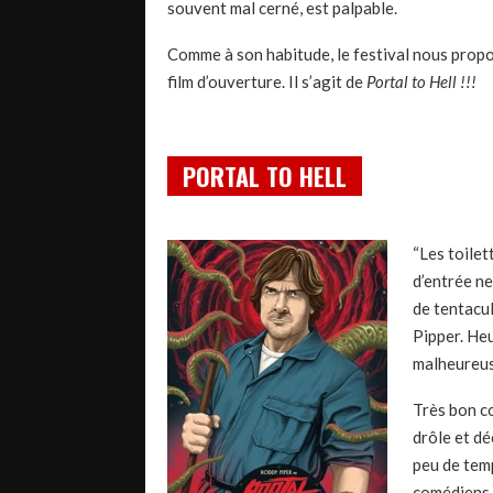
souvent mal cerné, est palpable.
Comme à son habitude, le festival nous propo
film d’ouverture. Il s’agit de
Portal to Hell !!!
PORTAL TO HELL
“Les toilet
d’entrée ne
de tentacu
Pipper. Heu
malheureuse
Très bon co
drôle et d
peu de tem
comédiens 