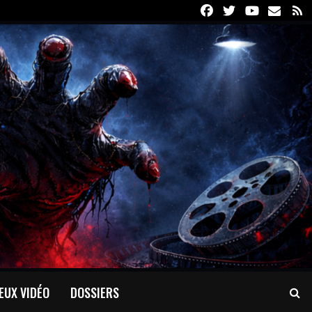
Facebook
Twitter
Youtube
Email
R
EUX VIDÉO
DOSSIERS