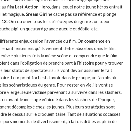
 au film
Last Action Hero
, dans lequel notre jeune héros entrait
billet magique.
Sream Girl
ne cache pas sa référence et plonge
 13
. On retrouve tous les stéréotypes du genre : un tueur
ouche pipi, un queutard grande gueule et débile, etc…
différents enjeux selon l’avancée du film. On commence en
enant lentement qu’ils viennent d’être absorbés dans le film.
evivre plusieurs fois la même scène et comprendre que le film
ient dans l’obligation de prendre part à l’histoire pour y trouver
s leur statut de spectateurs, ils vont devoir assumer le fait
toire. Leur point fort est d’avoir dans le groupe, un fan absolu
elles scénaristiques du genre. Pour rester en vie, ils vont se
ore vierge, seule victime parvenant à survivre dans les slashers.
en avant le message véhiculé dans les slashers de l’époque,
talement décomplexé chez les jeunes. Plusieurs stratégies sont
dre le dessus sur le croquemitaine. Tant de situations cocasses
e purs moments de divertissement, à la fois drôles et plein de