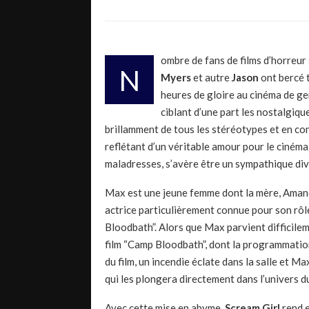
ombre de fans de films d’horreur
N
Myers
et autre
Jason
ont bercé t
heures de gloire au cinéma de g
ciblant d’une part les nostalgiq
brillamment de tous les stéréotypes et en con
reflétant d’un véritable amour pour le cinéma
maladresses, s’avère être un sympathique div
Max est une jeune femme dont la mère, Amanda
actrice particulièrement connue pour son rôle
Bloodbath”. Alors que Max parvient difficilemen
film “Camp Bloodbath”, dont la programmation
du film, un incendie éclate dans la salle et Ma
qui les plongera directement dans l’univers du
Avec cette mise en abyme,
Scream Girl
rend 