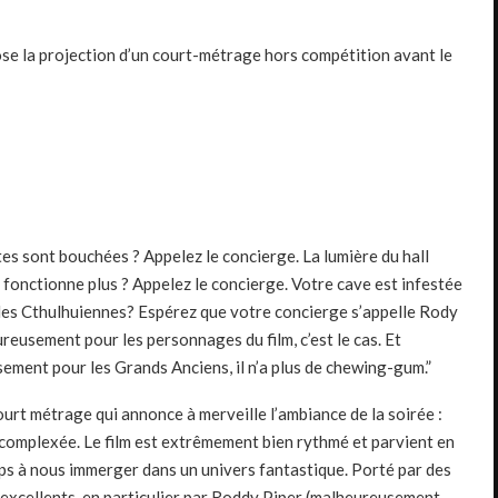
se la projection d’un court-métrage hors compétition avant le
tes sont bouchées ? Appelez le concierge. La lumière du hall
 fonctionne plus ? Appelez le concierge. Votre cave est infestée
les Cthulhuiennes? Espérez que votre concierge s’appelle Rody
reusement pour les personnages du film, c’est le cas. Et
ment pour les Grands Anciens, il n’a plus de chewing-gum.”
urt métrage qui annonce à merveille l’ambiance de la soirée :
écomplexée. Le film est extrêmement bien rythmé et parvient en
ps à nous immerger dans un univers fantastique. Porté par des
excellents, en particulier par Roddy Piper (malheureusement