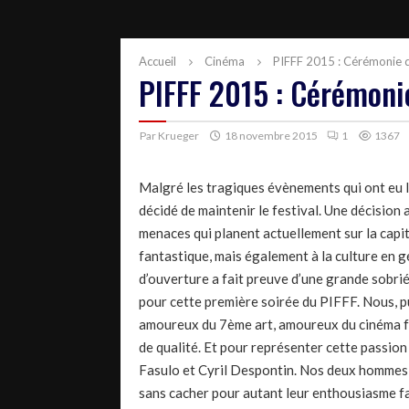
Accueil
Cinéma
PIFFF 2015 : Cérémonie d
PIFFF 2015 : Cérémoni
Par
Krueger
18 novembre 2015
1
1367
Malgré les tragiques évènements qui ont eu l
décidé de maintenir le festival. Une décision
menaces qui planent actuellement sur la capi
fantastique, mais également à la culture en g
d’ouverture a fait preuve d’une grande sobri
pour cette première soirée du PIFFF. Nous, p
amoureux du 7ème art, amoureux du cinéma fant
de qualité. Et pour représenter cette passio
Fasulo et Cyril Despontin. Nos deux hommes,
sans cacher pour autant leur enthousiasme fa