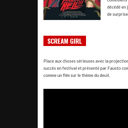
décédé en j
de surprise
SCREAM GIRL
Place aux choses sérieuses avec la projection
succès en festival et présenté par Fausto 
comme un film sur le thème du deuil.