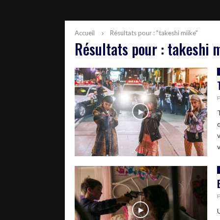
Accueil
Résultats pour : "takeshi miike"
Résultats pour :
takeshi 
v