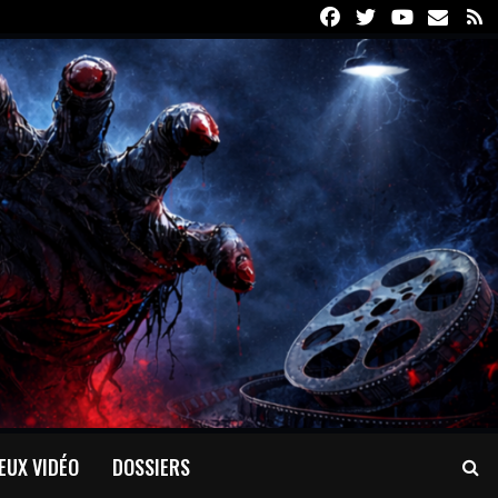
Facebook
Twitter
Youtube
Email
R
EUX VIDÉO
DOSSIERS