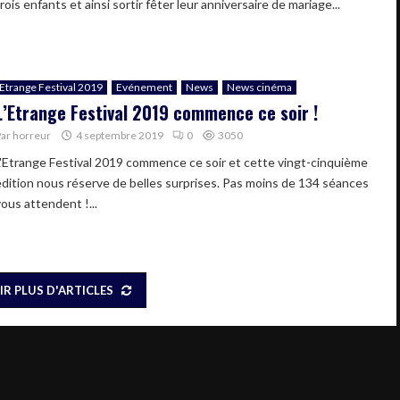
rois enfants et ainsi sortir fêter leur anniversaire de mariage...
Etrange Festival 2019
Evénement
News
News cinéma
L’Etrange Festival 2019 commence ce soir !
Par
horreur
4 septembre 2019
0
3050
L'Etrange Festival 2019 commence ce soir et cette vingt-cinquième
édition nous réserve de belles surprises. Pas moins de 134 séances
vous attendent !...
IR PLUS D'ARTICLES