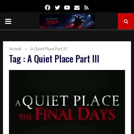
Facebook
Twitter
Youtube
Email
Rss
PRIMARY
MENU
Accueil
A Quiet Place Part III
Tag : A Quiet Place Part III