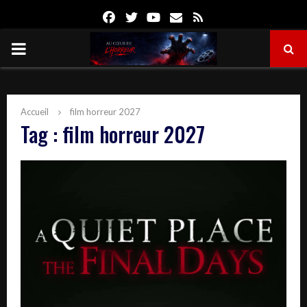
Facebook
Twitter
Youtube
Email
Rss
PRIMARY
MENU
Accueil
film horreur 2027
Tag : film horreur 2027