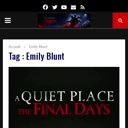
Facebook
Twitter
Youtube
Email
Rss
PRIMARY
MENU
Accueil
Emily Blunt
Tag : Emily Blunt