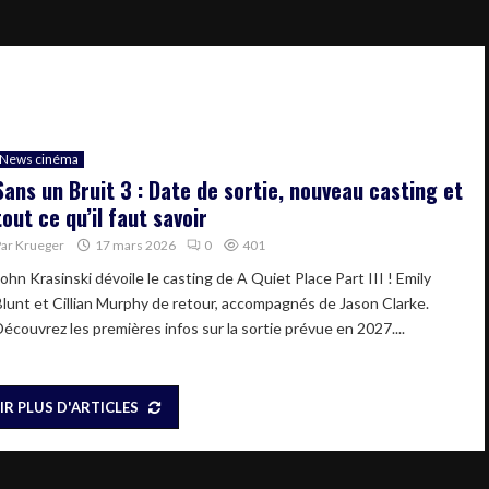
News cinéma
Sans un Bruit 3 : Date de sortie, nouveau casting et
tout ce qu’il faut savoir
Par
Krueger
17 mars 2026
0
401
ohn Krasinski dévoile le casting de A Quiet Place Part III ! Emily
Blunt et Cillian Murphy de retour, accompagnés de Jason Clarke.
Découvrez les premières infos sur la sortie prévue en 2027....
IR PLUS D'ARTICLES