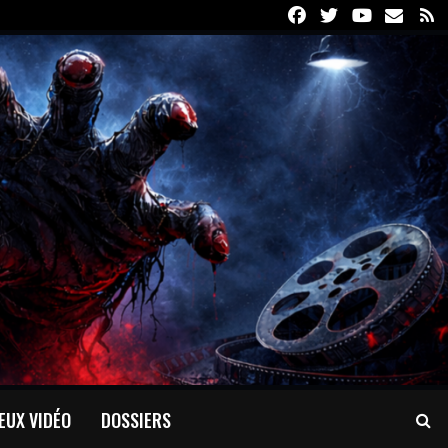
Facebook
Twitter
Youtube
Email
R
EUX VIDÉO
DOSSIERS