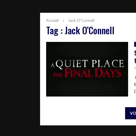
Accueil
Jack O'Connell
Tag : Jack O’Connell
J
VO