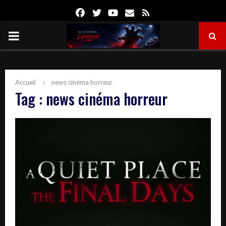
Facebook
Twitter
Youtube
Email
Rss
PRIMARY
MENU
Accueil
news cinéma horreur
Tag : news cinéma horreur