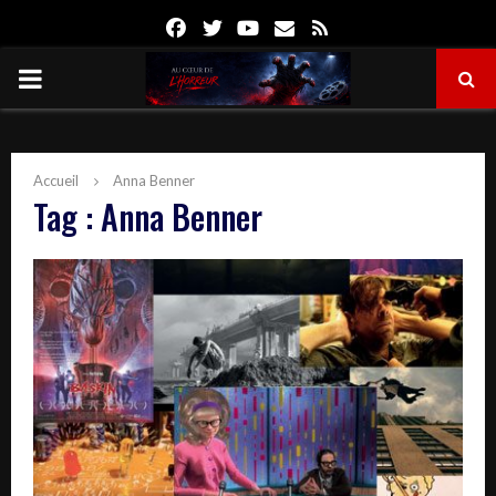
Facebook
Twitter
Youtube
Email
Rss
PRIMARY
MENU
Accueil
Anna Benner
Tag : Anna Benner