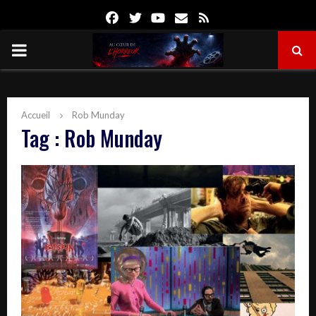
Facebook
Twitter
Youtube
Email
Rss
PRIMARY
MENU
Accueil
Rob Munday
Tag : Rob Munday