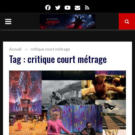
Facebook
Twitter
Youtube
Email
Rss
PRIMARY
MENU
Accueil
critique court métrage
Tag : critique court métrage