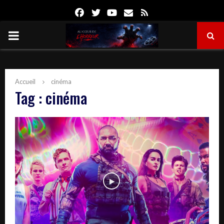
Facebook
Twitter
Youtube
Email
Rss
PRIMARY
MENU
Accueil
cinéma
Tag : cinéma