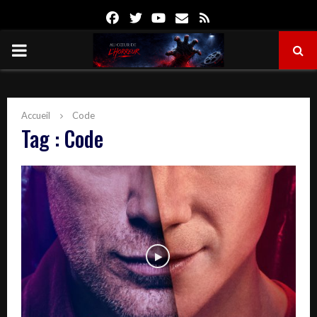
Facebook
Twitter
Youtube
Email
Rss
PRIMARY
MENU
Accueil
Code
Tag : Code