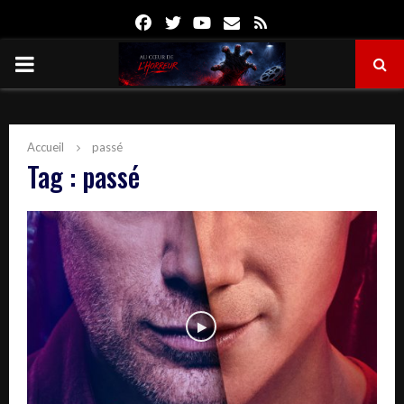
Facebook
Twitter
Youtube
Email
Rss
PRIMARY
MENU
Accueil
passé
Tag : passé