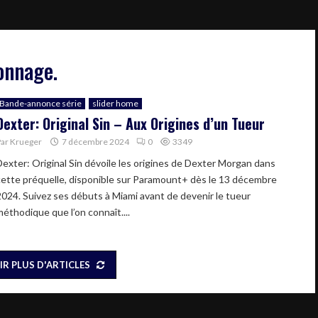
onnage.
Bande-annonce série
slider home
Dexter: Original Sin – Aux Origines d’un Tueur
Par
Krueger
7 décembre 2024
0
3349
Dexter: Original Sin dévoile les origines de Dexter Morgan dans
cette préquelle, disponible sur Paramount+ dès le 13 décembre
2024. Suivez ses débuts à Miami avant de devenir le tueur
méthodique que l’on connaît....
IR PLUS D'ARTICLES