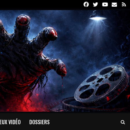
Facebook
Twitter
Youtube
Email
R
EUX VIDÉO
DOSSIERS