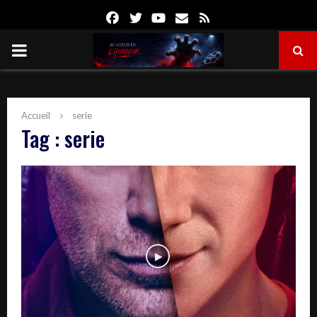
Facebook
Twitter
Youtube
Email
Rss
PRIMARY
MENU
Accueil
serie
Tag : serie