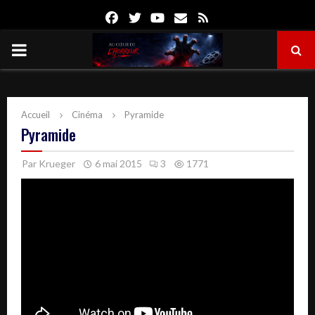
Facebook
Twitter
Youtube
Email
Rss
PRIMARY
MENU
Accueil
Cinéma
Pyramide
Pyramide
Par
Krueger
6 mai 2015
3
1771