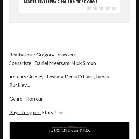
USER RATING :
Be the first one !
Réalisateur :
Grégory Levasseur
Scénariste :
Daniel Meersanf, Nick Simon
Acteurs
: Ashley Hinshaw, Denis O’Hare, James
Buckley…
Genre :
Horreur
Pays d’origine :
Etats-Unis