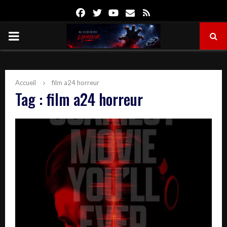
Facebook
Twitter
Youtube
Email
Rss
PRIMARY
MENU
Accueil
film a24 horreur
Tag : film a24 horreur