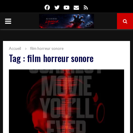
Facebook
Twitter
Youtube
Email
Rss
PRIMARY
MENU
Accueil
film horreur sonore
Tag : film horreur sonore