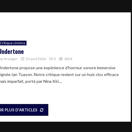
Critique cinéma
Undertone
Par
Krueger
25 avril 2026
0
1854
Undertone propose une expérience d’horreur sonore immersive
signée Ian Tuason. Notre critique revient sur un huis clos efficace
ais imparfait, porté par Nina Kiri....
IR PLUS D'ARTICLES