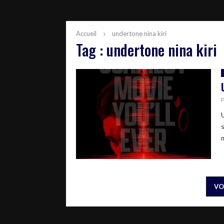
Accueil
undertone nina kiri
Tag : undertone nina kiri
m
VO