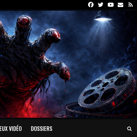
Facebook
Twitter
Youtube
Email
R
EUX VIDÉO
DOSSIERS