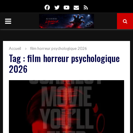
Facebook
Twitter
Youtube
Email
Rss
PRIMARY
MENU
Accueil
film horreur psychologique 2026
Tag : film horreur psychologique
2026