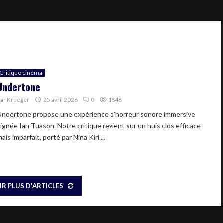
Critique cinéma
Undertone
Par
Krueger
25 avril 2026
0
1848
Undertone propose une expérience d’horreur sonore immersive
signée Ian Tuason. Notre critique revient sur un huis clos efficace
ais imparfait, porté par Nina Kiri....
IR PLUS D'ARTICLES