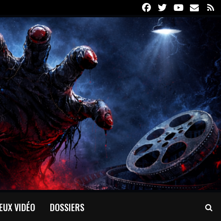
Facebook
Twitter
Youtube
Email
R
EUX VIDÉO
DOSSIERS