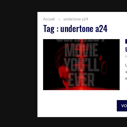
Accueil
undertone a24
Tag : undertone a24
m
VO