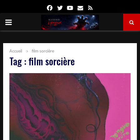
Facebook
Twitter
Youtube
Email
Rss
PRIMARY
MENU
Accueil
film sorcière
Tag : film sorcière