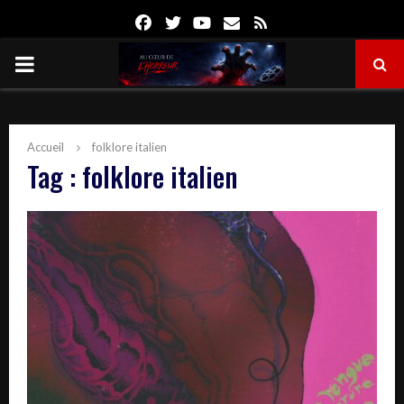
Facebook
Twitter
Youtube
Email
Rss
PRIMARY
MENU
Accueil
folklore italien
Tag : folklore italien