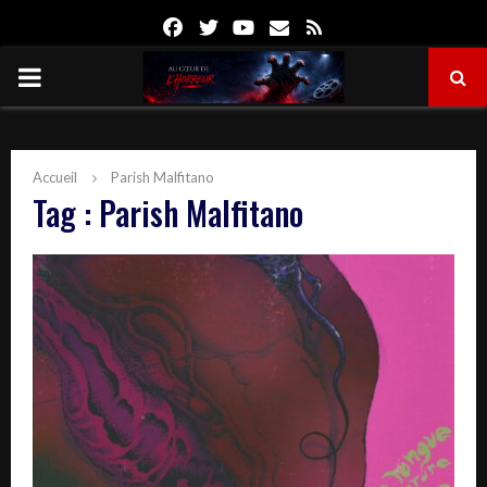
Facebook
Twitter
Youtube
Email
Rss
PRIMARY
MENU
Accueil
Parish Malfitano
Tag : Parish Malfitano