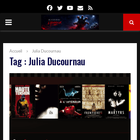
Facebook
Twitter
Youtube
Email
Rss
PRIMARY
MENU
Accueil
Julia Ducournau
Tag : Julia Ducournau