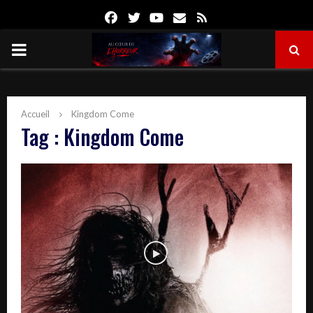
Facebook
Twitter
Youtube
Email
Rss
PRIMARY
MENU
Accueil
Kingdom Come
Tag : Kingdom Come