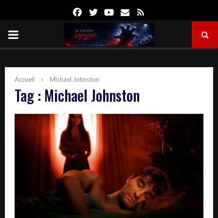
Facebook
Twitter
Youtube
Email
Rss
PRIMARY
MENU
Accueil
Michael Johnston
Tag : Michael Johnston