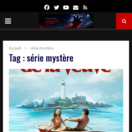
Facebook
Twitter
Youtube
Email
Rss
PRIMARY
MENU
Accueil
série mystère
Tag : série mystère