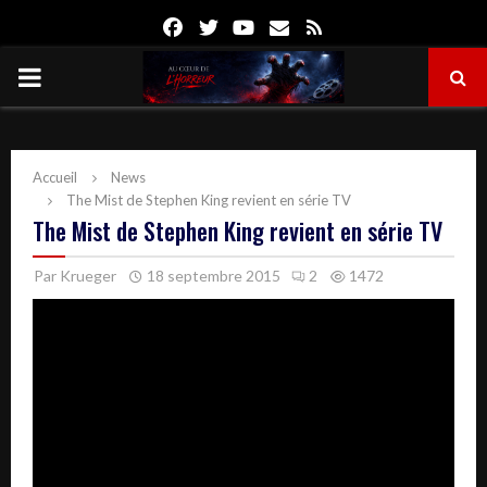
Facebook
Twitter
Youtube
Email
Rss
PRIMARY
MENU
Accueil
News
The Mist de Stephen King revient en série TV
The Mist de Stephen King revient en série TV
Par
Krueger
18 septembre 2015
2
1472